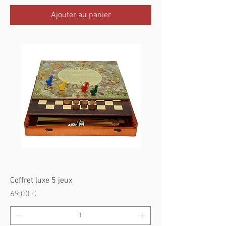
Ajouter au panier
Coffret luxe 5 jeux
Prix
69,00 €