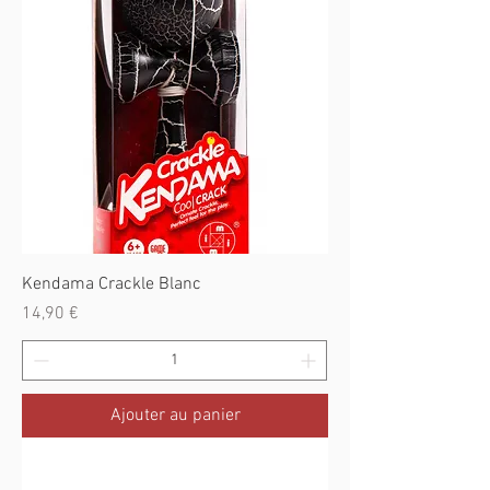
Kendama Crackle Blanc
Prix
14,90 €
Ajouter au panier