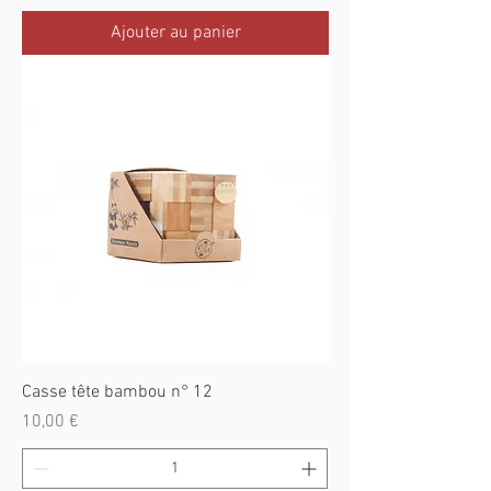
Ajouter au panier
Casse tête bambou n° 12
Prix
10,00 €