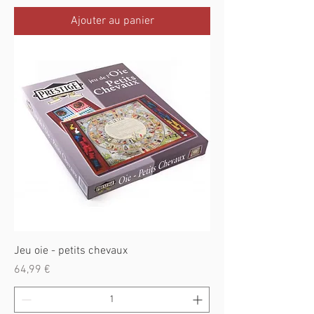
Ajouter au panier
Jeu oie - petits chevaux
Prix
64,99 €