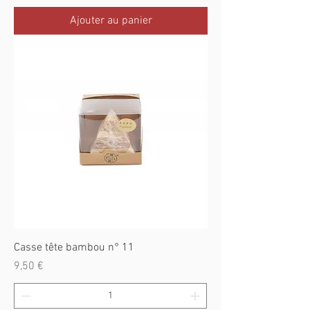
Ajouter au panier
Casse tête bambou n° 11
Prix
9,50 €