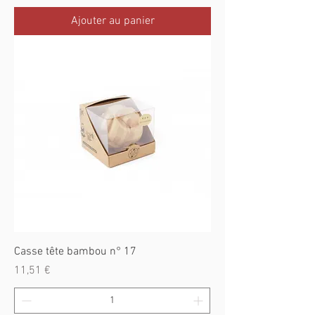
Ajouter au panier
Casse tête bambou n° 17
Prix
11,51 €