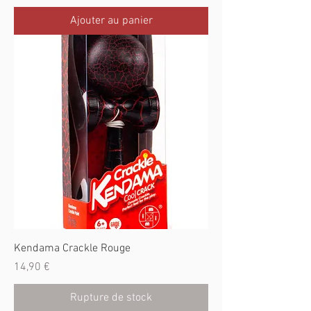
Ajouter au panier
Kendama Crackle Rouge
Prix
14,90 €
Rupture de stock