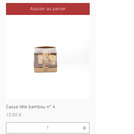
Ajouter au panier
Casse tête bambou n° 4
Prix
10,00 €