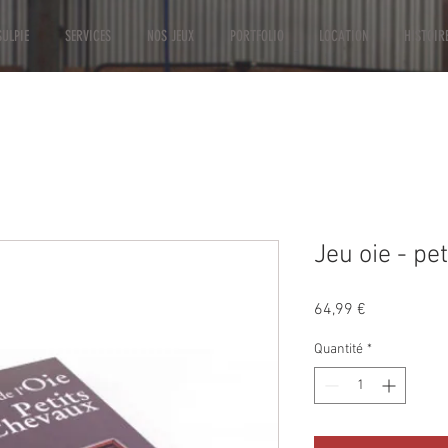
ULPIE
SERVICES
NOS JEUX
PORTFOLIO
LOCATION
HISTOIR
Jeu oie - pe
Prix
64,99 €
Quantité
*