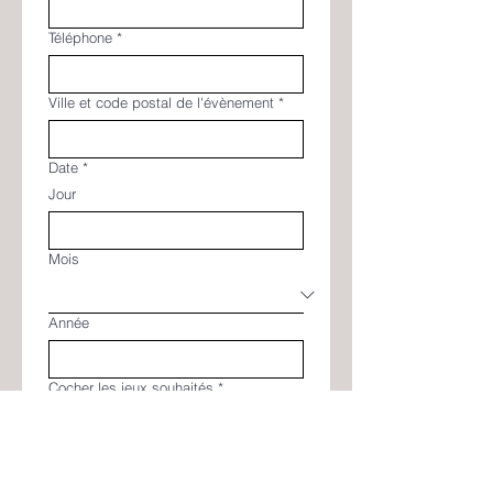
Téléphone
*
Ville et code postal de l'évènement
*
Date
*
Jour
Mois
Année
Cocher les jeux souhaités
*
Baby-foot
Flipper