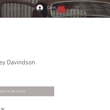
Connexion
E
BOUTIQUE
CONTACT
ley Davindson
pture de stock