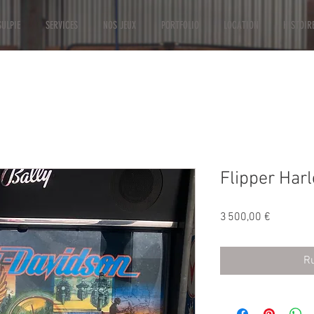
ULPIE
SERVICES
NOS JEUX
PORTFOLIO
LOCATION
HISTOIR
Flipper Har
Prix
3 500,00 €
Ru