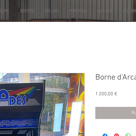
ULPIE
SERVICES
NOS JEUX
PORTFOLIO
LOCATION
HISTOIR
Borne d'Arc
Prix
1 200,00 €
Ru