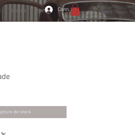
Connexion
E
BOUTIQUE
CONTACT
ade
pture de stock