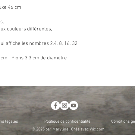
uxe 46 cm
s,
ux couleurs différentes,
i affiche les nombres 2,4, 8, 16, 32,
8 cm - Pions 3.3 cm de diamètre
ns légales
Politique de confidentialité
Conditions g
© 2025 par Maryline . Créé avec
Wix.com