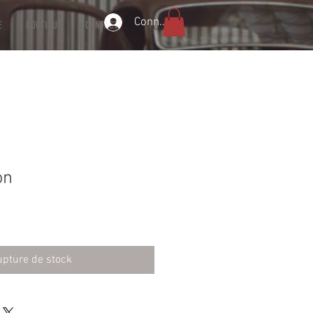
Connexion
E
BOUTIQUE
CONTACT
on
pture de stock