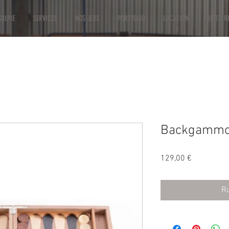
ULPIE
SERVICES
NOS JEUX
PORTFOLIO
LOCATION
HISTOIR
Backgamm
Prix
129,00 €
Ru